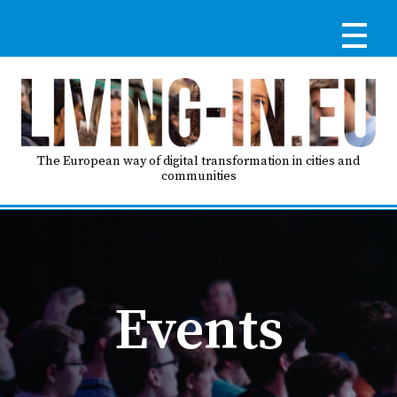
Skip
to
main
content
Reg
RE
LO
The European way of digital transformation in cities and
communities
IN
Ma
HO
nav
Events
AB
GO
T