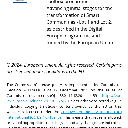
toolbox procurement -
Advancing initial stages for the
transformation of Smart
Communities - Lot 1 and Lot 2,
as described in the Digital
Europe programme, and
funded by the European Union.
© 2024. European Union. All rights reserved. Certain parts
are licensed under conditions to the EU
The Commission’s reuse policy is implemented by Commission
Decision 2011/833/EU of 12 December 2011 on the reuse of
Commission documents (OJ L 330, 14.12.2011, p. 39 –
https://eur-
lex.europa.eu/eli/dec/2011/833/oj,
). Unless otherwise noted (e.g. in
individual copyright notices), content owned by the EU on this
website is licensed under the
Creative Commons Attribution 4.0
International (CC BY 4.0) licence
. This means that reuse is allowed,
provided appropriate credit is given and any changes are indicated.
You may be required to clear additional rights if a specific content