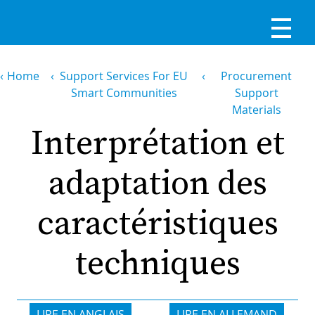
Skip
to
main
content
Reg
Breadcrumb
Home
Support Services For EU
Procurement
RE
Smart Communities
Support
Materials
Interprétation et
LO
IN
adaptation des
Ma
HO
caractéristiques
nav
techniques
AB
GO
T
LIRE EN ANGLAIS
LIRE EN ALLEMAND