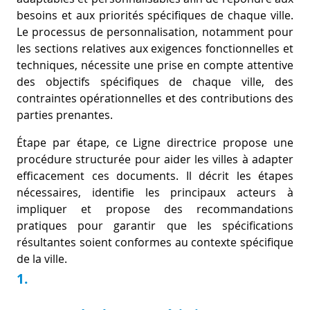
D
I
besoins et aux priorités spécifiques de chaque ville.
S
A
D
Le processus de personnalisation, notamment pour
C
les sections relatives aux exigences fonctionnelles et
G
L
techniques, nécessite une prise en compte attentive
N
L
E
des objectifs spécifiques de chaque ville, des
O
contraintes opérationnelles et des contributions des
G
parties prenantes.
P
H
Étape par étape, ce Ligne directrice propose une
procédure structurée pour aider les villes à adapter
P
efficacement ces documents. Il décrit les étapes
S
nécessaires, identifie les principaux acteurs à
impliquer et propose des recommandations
M
pratiques pour garantir que les spécifications
T
résultantes soient conformes au contexte spécifique
de la ville.
H
1.