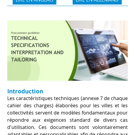
PR
D
WO
M
GR
S
RE
W
S
W
EU
C
S
SU
O
SER
T
P
EV
S
Introduction
P
S
C
Les caractéristiques techniques (annexe 7 de chaque
F
cahier des charges) élaborées pour les villes et les
T
NE
K
collectivités servent de modèles fondamentaux pour
E
B
L
répondre aux exigences standard de divers cas
S
d'utilisation. Ces documents sont volontairement
I
L
C
adaptables et personnalisables afin de répondre aux